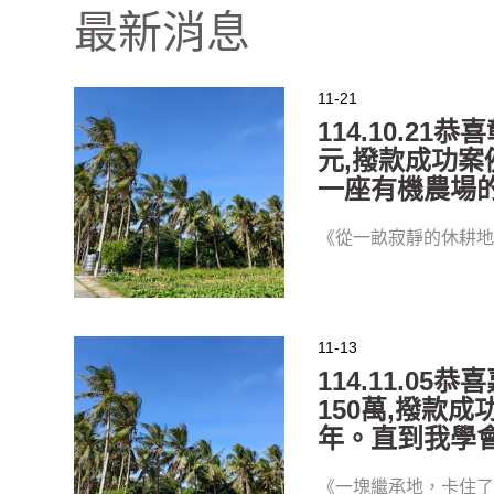
最新消息
11-21
114.10.2
元,撥款成功案
一座有機農場
《從一畝寂靜的休耕
11-13
114.11.0
150萬,撥款
年。直到我學
《一塊繼承地，卡住