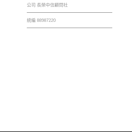
公司 長榮中信顧問社
統編 88987220