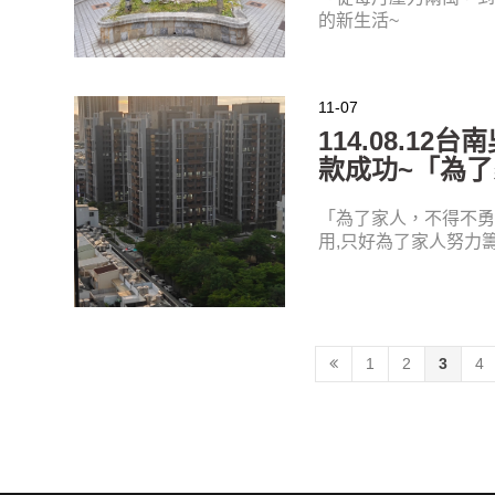
的新生活~
11-07
114.08.1
款成功~「為
「為了家人，不得不勇
用,只好為了家人努力
1
2
3
4