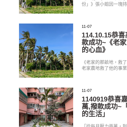
份」》張小姐因一塊
11-07
114.10.1
款成功~《老
的心血》
《老家的那畝地，救了
老家農地救了他的事業
11-07
1140919恭
萬,撥款成功~
的生活」
「從每月壓力兩萬，